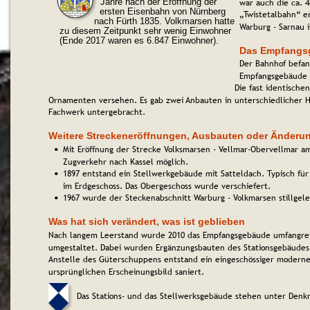
war auch die ca. 
Jahre nach der Eröffnung der 
ersten Eisenbahn von Nürnberg 
„Twistetalbahn“ er
nach Fürth 1835. Volkmarsen hatte 
Warburg - Sarnau i
zu diesem Zeitpunkt sehr wenig Einwohner 
(Ende 2017 waren es 6.847 Einwohner).
Das Empfangs
Der Bahnhof befan
Empfangsgebäude g
Die fast identische
Ornamenten versehen. Es gab zwei Anbauten in unterschiedlicher 
Fachwerk untergebracht.
Weitere Streckeneröffnungen, Ausbauten oder Änderu
Mit Eröffnung der Strecke Volksmarsen - Vellmar-Obervellmar 
•
Zugverkehr nach Kassel möglich.
1897 entstand ein Stellwerkgebäude mit Satteldach. Typisch für
•
im Erdgeschoss. Das Obergeschoss wurde verschiefert.
1967 wurde der Steckenabschnitt Warburg - Volkmarsen stillgele
•
Was hat sich verändert, was ist geblieben
Nach langem Leerstand wurde 2010 das Empfangsgebäude umfangreic
umgestaltet. Dabei wurden Ergänzungsbauten des Stationsgebäudes
Anstelle des Güterschuppens entstand ein eingeschössiger modern
ursprünglichen Erscheinungsbild saniert.
Das Stations- und das Stellwerksgebäude stehen unter Denk