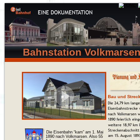
EINE DOKUMENTATION
Bahnstation Volkmarse
Bau und Strec
Die 24,79 km lange
Eisenbahnstrecke 
nach Volkmarsen w
1890 feierlich ein
weitere 18,97 km 
Streckenabschnitt
Die Eisenbahn “kam” am 1. Mai 
am 15. August 1893
1890 nach Volkmarsen. Also 55 